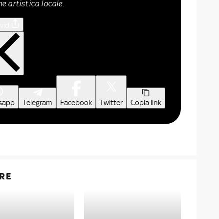
 artistica locale.
vidi
sapp
Telegram
Facebook
Twitter
Copia link
RE