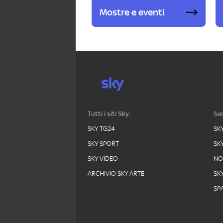
Mostre e eventi
Tutti i siti Sky:
Ser
SKY TG24
SK
SKY SPORT
SK
SKY VIDEO
N
ARCHIVIO SKY ARTE
SK
SPA