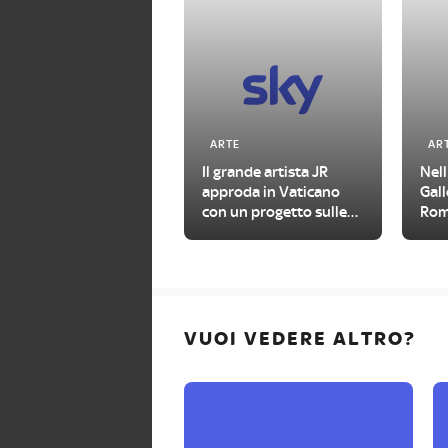
ARTE
AR
Il grande artista JR
Nell
approda in Vaticano
Gall
con un progetto sulle
Roma
urgenze del nostro
Met
tempo
VUOI VEDERE ALTRO?