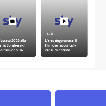
TE
ARTE
'estate 2026 alla
L’arte degenerata: il
eria Borghese di
film che racconta la
 "rivivono" le
censura nazista
amorfosi di Ovidio