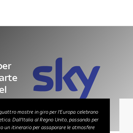
Letteratura
Architettura
Danza e teatro
per
 arte
el
uattro mostre in giro per l'Europa celebrano
etica. Dall'Italia al Regno Unito, passando per
o un itinerario per assaporare le atmosfere