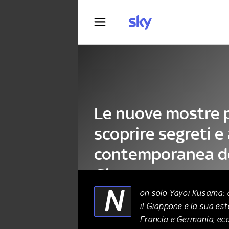
Fotografia
Le nuove mostre 
scoprire segreti e
contemporanea d
Giappone
N
on solo Yayoi Kusama: q
il Giappone e la sua est
ARTE
10 Maggio 2026
Francia e Germania, ecc