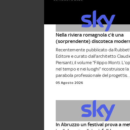
Nella riviera romagnola c'è una
(sorprendente) discoteca modern
Recentemente pubblicato da Rubbet
Editore e curato dall'architetto Claud
Piersanti, il volume "Filippo Monti. L'o
nel tempo e nei luoghi" ricostruisce la
parabola professionale del progettis...
05 Agosto 2026
In Abruzzo un festival prova a me