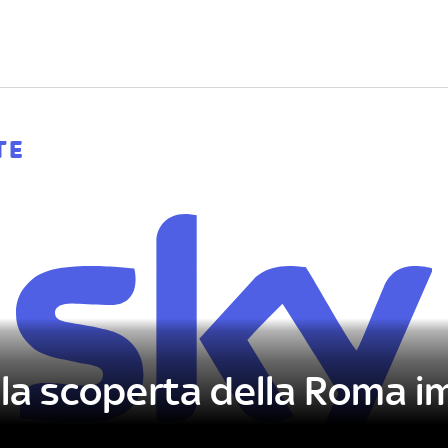
Letteratura
Architettura
Danza e teatro
TE
la scoperta della Roma i