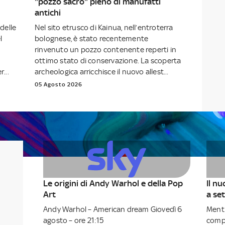
"pozzo sacro" pieno di manufatti
antichi
delle
Nel sito etrusco di Kainua, nell’entroterra
l
bolognese, è stato recentemente
rinvenuto un pozzo contenente reperti in
ottimo stato di conservazione. La scoperta
...
archeologica arricchisce il nuovo allest...
05 Agosto 2026
Le origini di Andy Warhol e della Pop
Il n
Art
a se
Andy Warhol – American dream Giovedì 6
Mentr
agosto – ore 21:15
compo