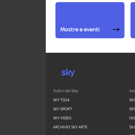
Mostre e eventi
Tutti i siti Sky:
Ser
SKY TG24
SK
SKY SPORT
SK
SKY VIDEO
N
ARCHIVIO SKY ARTE
SK