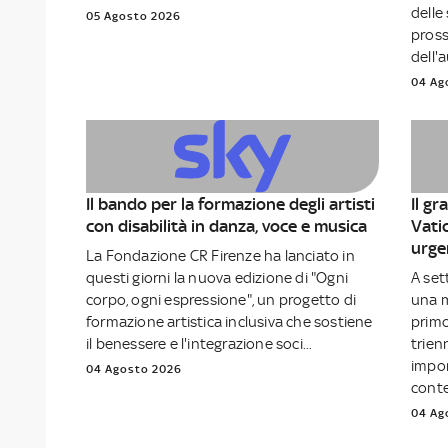
delle 
05 Agosto 2026
pross
dell'
04 Ag
Il bando per la formazione degli artisti
Il g
con disabilità in danza, voce e musica
Vati
urge
La Fondazione CR Firenze ha lanciato in
questi giorni la nuova edizione di "Ogni
A set
corpo, ogni espressione", un progetto di
una m
formazione artistica inclusiva che sostiene
primo
il benessere e l'integrazione soci...
trienn
impor
04 Agosto 2026
cont
04 Ag