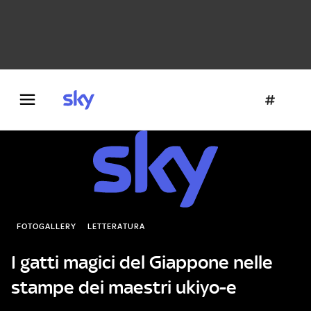
Danza e teatro
Fotografia
Letteratura
Architettura
FOTOGALLERY
LETTERATURA
I gatti magici del Giappone nelle
stampe dei maestri ukiyo-e