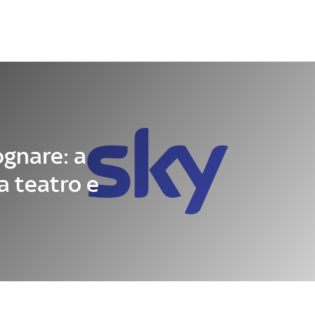
Letteratura
Architettura
Danza e teatro
gnare: a
ra teatro e