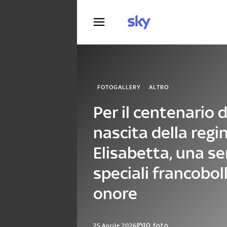
Fotografia
FOTOGALLERY
ALTRO
Per il centenario d
nascita della regi
Elisabetta, una ser
speciali francoboll
onore
10 foto
25 Aprile 2026