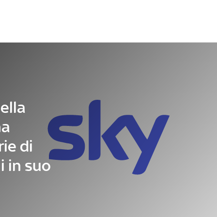
Letteratura
Architettura
Danza e teatro
ella
na
ie di
i in suo